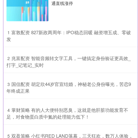
通直线涨停
​富敦配资 827新政两周年：IPO稳态回暖 融资增五成、零破
1
发
​兆富配资 智能音频转文字工具，一键搞定身份验证更高效_
2
打字_记笔记_实时
​国信配资 胡定欣44岁官宣结婚，神秘老公身份曝光，苦恋9
3
年终成正果
​掌财策略 有的人大便特别恶臭，这就是他肝脏功能发育不
4
足，对食物蛋白质中氮的处理能力低下！
​双盈策略 小红书RED LAND落幕，三天狂欢，数万人体验，
5