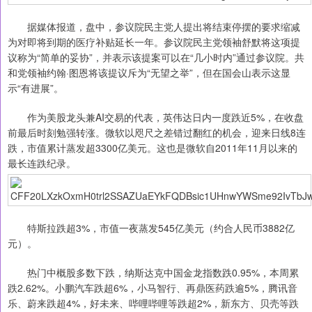
据媒体报道，盘中，参议院民主党人提出将结束停摆的要求缩减
为对即将到期的医疗补贴延长一年。参议院民主党领袖舒默将这项提
议称为“简单的妥协”，并表示该提案可以在“几小时内”通过参议院。共
和党领袖约翰·图恩将该提议斥为“无望之举”，但在国会山表示这显
示“有进展”。
作为美股龙头兼AI交易的代表，英伟达日内一度跌近5%，在收盘
前最后时刻勉强转涨。微软以咫尺之差错过翻红的机会，迎来日线8连
跌，市值累计蒸发超3300亿美元。这也是微软自2011年11月以来的
最长连跌纪录。
特斯拉跌超3%，市值一夜蒸发545亿美元（约合人民币3882亿
元）。
热门中概股多数下跌，纳斯达克中国金龙指数跌0.95%，本周累
跌2.62%。小鹏汽车跌超6%，小马智行、再鼎医药跌逾5%，腾讯音
乐、蔚来跌超4%，好未来、哔哩哔哩等跌超2%，新东方、贝壳等跌