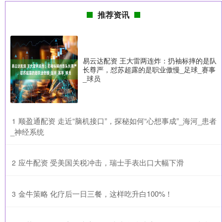
推荐资讯
易云达配资 王大雷两连炸：扔袖标摔的是队
长尊严，怼苏超露的是职业傲慢_足球_赛事
_球员
​顺盈通配资 走近“脑机接口”，探秘如何“心想事成”_海河_患者
1
_神经系统
​应牛配资 受美国关税冲击，瑞士手表出口大幅下滑
2
​金牛策略 化疗后一日三餐，这样吃升白100%！
3