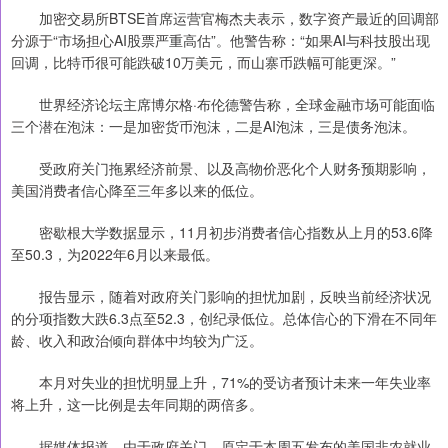
加密交易所BTSE首席运营官梅杰夫表示，数字资产最近的回调部
分源于“市场担心AI股票严重高估”。他警告称：“如果AI与科技股出现
回调，比特币很可能跌破10万美元，而山寨币跌幅可能更深。”
世界经济论坛主席博尔格·布伦德警告称，全球金融市场可能面临
三个潜在泡沫：一是加密货币泡沫，二是AI泡沫，三是债务泡沫。
受政府关门拖累经济前景、以及高物价恶化个人财务预期影响，
美国消费者信心降至三年多以来的低位。
密歇根大学数据显示，11月初步消费者信心指数从上月的53.6降
至50.3，为2022年6月以来最低。
报告显示，随着对政府关门影响的担忧加剧，反映当前经济状况
的分项指数大跌6.3点至52.3，创纪录低位。总体信心的下滑在不同年
龄、收入和政治倾向群体中均较为广泛。
本月对失业的担忧明显上升，71%的受访者预计未来一年失业率
将上升，这一比例是去年同期的两倍多。
据媒体报道，由于政府关门，原定于本周五发布的美国非农就业