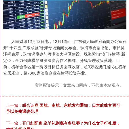
人民财讯12月12日电，12月12日，广东省人民政府新闻办公室召
开“‘十四五’广东成就”珠海专场新闻发布会。珠海市委副书记、市长吴
泽桐表示，珠海深度参与粤港澳大湾区建设。珠海紧扣“澳门+横琴”新
定位，全力保障横琴粤澳深度合作区揭牌、分线管理政策落地。目
前，横琴合作区第一阶段目标任务圆满收官，超3万名澳门居民在横琴
安居乐业，超7600家澳资企业在横琴投资兴业。
宝尚配资提示：文章来自网络，不代表本站观点。
上一篇：
联合证券 国航、南航、东航发布通知：日本航线客票可
予以免费退改处理
下一篇：
开门红配资 牵羊礼到底有多耻辱？为什么女子行礼后，