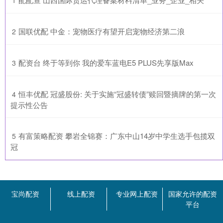
1
​国联优配 中金：宠物医疗有望开启宠物经济第二浪
2
​配资台 终于等到你 我的爱车蓝电E5 PLUS先享版Max
3
​恒丰优配 冠盛股份: 关于实施“冠盛转债”赎回暨摘牌的第一次
4
提示性公告
​有富策略配资 攀岩全锦赛：广东中山14岁中学生选手包揽双
5
冠
宝尚配资
线上配资
专业网上配资
国家允许的配资
平台