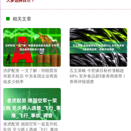
大多选择自尽？
相关文章
洪萨配资 一文了解：特朗普宣
五五策略 今世缘目标价涨幅超
布新关税后 中东各国企业将面
68% 安井食品获5家券商推荐丨
临多少税率
券商评级观察
老虎配资 德国空军一架直升机
坠毁 至少两人遇难_飞行_事故_