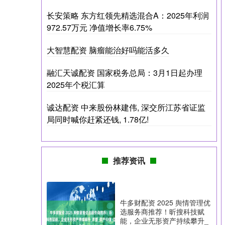
长安策略 东方红领先精选混合A：2025年利润
972.57万元 净值增长率6.75%
大智慧配资 脑瘤能治好吗能活多久
融汇天诚配资 国家税务总局：3月1日起办理
2025年个税汇算
诚达配资 中来股份林建伟, 深交所江苏省证监
局同时喊你赶紧还钱, 1.78亿!
推荐资讯
牛多财配资 2025 舆情管理优
选服务商推荐！昕搜科技赋
能，企业无形资产持续攀升_