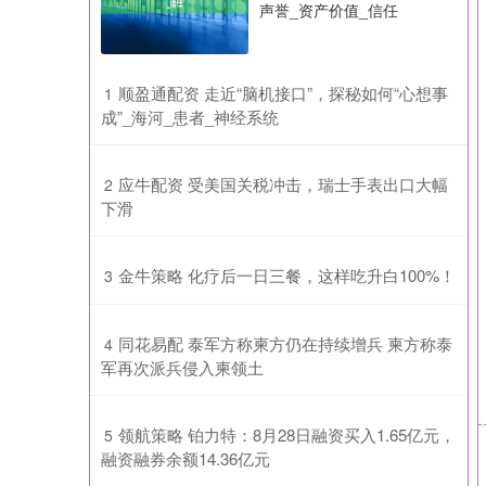
声誉_资产价值_信任
​顺盈通配资 走近“脑机接口”，探秘如何“心想事
1
成”_海河_患者_神经系统
​应牛配资 受美国关税冲击，瑞士手表出口大幅
2
下滑
​金牛策略 化疗后一日三餐，这样吃升白100%！
3
​同花易配 泰军方称柬方仍在持续增兵 柬方称泰
4
军再次派兵侵入柬领土
​领航策略 铂力特：8月28日融资买入1.65亿元，
5
融资融券余额14.36亿元