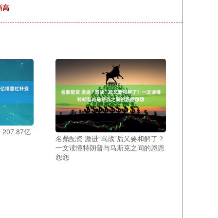
新高
07.87亿
名鼎配资 激进“骂战”后又要和解了？
一文读懂特朗普与马斯克之间的恩恩
怨怨