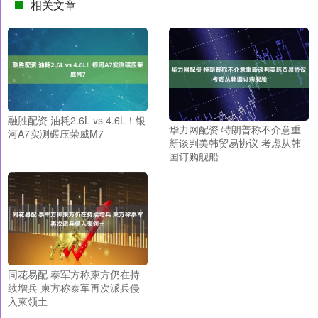
相关文章
融胜配资 油耗2.6L vs 4.6L！银
华力网配资 特朗普称不介意重
河A7实测碾压荣威M7
新谈判美韩贸易协议 考虑从韩
国订购舰船
同花易配 泰军方称柬方仍在持
续增兵 柬方称泰军再次派兵侵
入柬领土