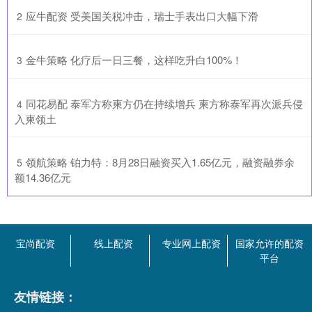
​应牛配资 受美国关税冲击，瑞士手表出口大幅下滑
2
​金牛策略 化疗后一日三餐，这样吃升白100%！
3
​同花易配 泰军方称柬方仍在持续增兵 柬方称泰军再次派兵侵
4
入柬领土
​领航策略 铂力特：8月28日融资买入1.65亿元，融资融券余
5
额14.36亿元
宝尚配资
线上配资
专业网上配资
国家允许的配资
平台
友情链接：