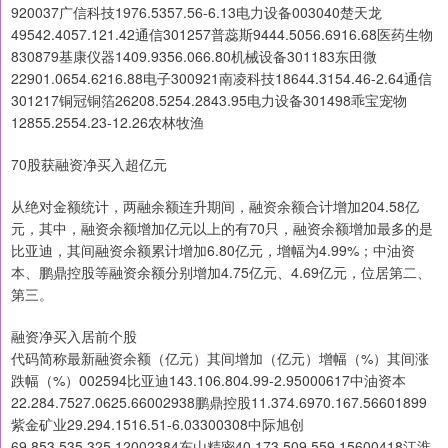
920037广信科技1976.5357.56-6.13电力设备003040楚天龙
49542.4057.121.42通信301257普蕊斯9444.5056.6916.68医药生物
830879基康仪器1409.9356.066.80机械设备301183东田微
22901.0654.6216.88电子300921南凌科技18644.3154.46-2.64通信
301217铜冠铜箔26208.5254.2843.95电力设备301498乖宝宠物
12855.2554.23-12.26农林牧渔
70股获融资净买入超亿元
从绝对金额统计，两融余额连升期间，融资余额合计增加204.58亿
元，其中，融资余额增加亿元以上的有70只，融资余额增加最多的是
比亚迪，其间融资余额累计增加6.80亿元，增幅为4.99%；中油资
本、鹏鼎控股等融资余额分别增加4.75亿元、4.69亿元，位居第二、
第三。
融资净买入居前个股
代码简称最新融资余额（亿元）其间增加（亿元）增幅（%）其间涨
跌幅（%）002594比亚迪143.106.804.99-2.95000617中油资本
22.284.7527.0625.66002938鹏鼎控股11.374.6970.167.56601899
紫金矿业29.294.1516.51-6.03300308中际旭创
69.853.535.325.12002384东山精密40.173.509.559.15600418江淮