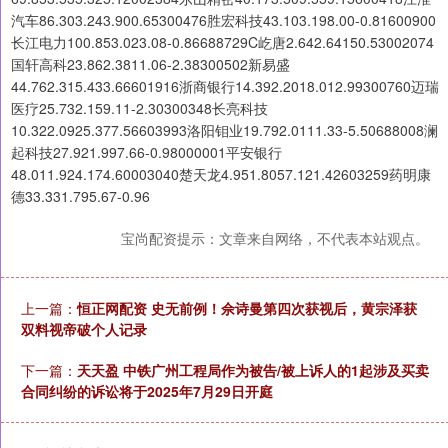
汽车86.303.243.900.65300476胜宏科技43.103.198.00-0.81600900
长江电力100.853.023.08-0.86688729C屹唐2.642.64150.53002074
国轩高科23.862.3811.06-2.38300502新易盛
44.762.315.433.66601916浙商银行14.392.2018.012.99300760迈瑞
医疗25.732.159.11-2.30300348长亮科技
10.322.0925.377.56603993洛阳钼业19.792.0111.33-5.50688008澜
起科技27.921.997.66-0.98000001平安银行
48.011.924.174.60003040楚天龙4.951.8057.121.42603259药明康
德33.331.795.67-0.96
宝尚配资提示：文章来自网络，不代表本站观点。
上一篇：
恒正网配资 史无前例！佘诗曼第四次获视后，黄宗泽获
双料视帝破个人记录
下一篇：
天天盈 中铁广州工程局作为被告/被上诉人的1起涉及买卖
合同纠纷的诉讼将于2025年7月29日开庭