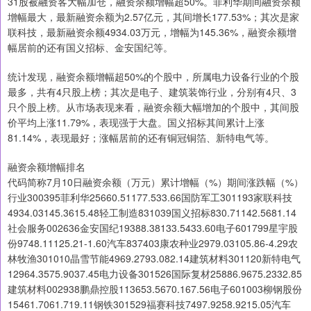
31股被融资客大幅加仓，融资余额增幅超50%。菲利华期间融资余额
增幅最大，最新融资余额为2.57亿元，其间增长177.53%；其次是家
联科技，最新融资余额4934.03万元，增幅为145.36%，融资余额增
幅居前的还有国义招标、金安国纪等。
统计发现，融资余额增幅超50%的个股中，所属电力设备行业的个股
最多，共有4只股上榜；其次是电子、建筑装饰行业，分别有4只、3
只个股上榜。从市场表现来看，融资余额大幅增加的个股中，其间股
价平均上涨11.79%，表现强于大盘。国义招标其间累计上涨
81.14%，表现最好；涨幅居前的还有铜冠铜箔、新特电气等。
融资余额增幅排名
代码简称7月10日融资余额（万元）累计增幅（%）期间涨跌幅（%）
行业300395菲利华25660.51177.533.66国防军工301193家联科技
4934.03145.3615.48轻工制造831039国义招标830.71142.5681.14
社会服务002636金安国纪19388.38133.5433.60电子601799星宇股
份9748.11125.21-1.60汽车837403康农种业2979.03105.86-4.29农
林牧渔301010晶雪节能4969.2793.082.14建筑材料301120新特电气
12964.3575.9037.45电力设备301526国际复材25886.9675.2332.85
建筑材料002938鹏鼎控股113653.5670.167.56电子601003柳钢股份
15461.7061.719.11钢铁301529福赛科技7497.9258.9215.05汽车