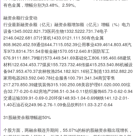
有色金属，增幅分别为3.48%、2.59%。
融资余额行业变动
行业最新融资余额（亿元）融资余额增加额（亿元）增幅（%）电力
设备1345.0022.821.73医药生物1332.5222.731.74电子
2146.0422.681.07计算机1433.0121.111.50有色金属
808.9620.452.59通信644.7115.052.39公用事业439.4614.803.48汽
车973.8314.751.54非银金融1570.0512.640.81国防军工
676.9111.881.79银行573.449.541.69基础化工806.195.460.68建筑
材料122.634.453.77煤炭155.723.732.46传媒415.253.540.86机械设
备947.953.470.37农林牧渔254.182.921.16轻工制造133.852.882.20
家用电器263.592.040.78社会服务100.791.341.34商贸零售
217.270.850.39建筑装饰315.100.250.08美容护理61.020.000.00综
合32.77-0.20-0.62房地产298.51-0.34-0.11纺织服饰65.73-0.62-0.94
交通运输339.91-0.69-0.20环保148.93-1.04-0.69钢铁141.12-2.01-
1.40石油石化249.96-2.76-1.09食品饮料511.03-3.27-0.64
31股融资余额增幅超50%
个股方面，两融余额连升期间，55.07%的标的股融资余额出现增长，