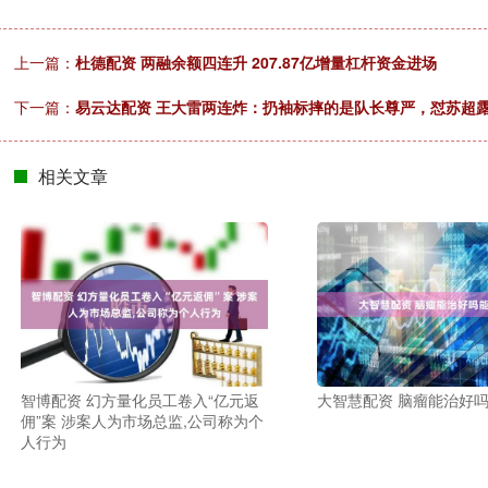
上一篇：
杜德配资 两融余额四连升 207.87亿增量杠杆资金进场
下一篇：
易云达配资 王大雷两连炸：扔袖标摔的是队长尊严，怼苏超露
相关文章
智博配资 幻方量化员工卷入“亿元返
大智慧配资 脑瘤能治好
佣”案 涉案人为市场总监,公司称为个
人行为