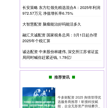
长安策略 东方红领先精选混合A：2025年利润
972.57万元 净值增长率6.75%
大智慧配资 脑瘤能治好吗能活多久
融汇天诚配资 国家税务总局：3月1日起办理
2025年个税汇算
诚达配资 中来股份林建伟, 深交所江苏省证监
局同时喊你赶紧还钱, 1.78亿!
推荐资讯
牛多财配资 2025 舆情管理优
选服务商推荐！昕搜科技赋
能，企业无形资产持续攀升_