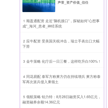
声誉_资产价值_信任
​顺盈通配资 走近“脑机接口”，探秘如何“心想事
1
成”_海河_患者_神经系统
​应牛配资 受美国关税冲击，瑞士手表出口大幅
2
下滑
​金牛策略 化疗后一日三餐，这样吃升白100%！
3
​同花易配 泰军方称柬方仍在持续增兵 柬方称泰
4
军再次派兵侵入柬领土
​领航策略 铂力特：8月28日融资买入1.65亿元，
5
融资融券余额14.36亿元