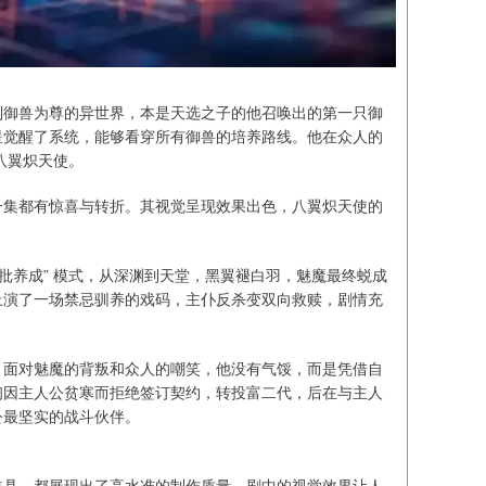
到御兽为尊的异世界，本是天选之子的他召唤出的第一只御
星觉醒了系统，能够看穿所有御兽的培养路线。他在众人的
八翼炽天使。
一集都有惊喜与转折。其视觉呈现效果出色，八翼炽天使的
批养成” 模式，从深渊到天堂，黑翼褪白羽，魅魔最终蜕成
上演了一场禁忌驯养的戏码，主仆反杀变双向救赎，剧情充
，面对魅魔的背叛和众人的嘲笑，他没有气馁，而是凭借自
初因主人公贫寒而拒绝签订契约，转投富二代，后在与主人
公最坚实的战斗伙伴。
道具，都展现出了高水准的制作质量。剧中的视觉效果让人