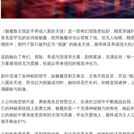
《魅魔叛主我反手养成八翼炽天使》是一部奇幻冒险类短剧，顾星穿越
兽竟是罕见的史诗级魅魔，然而魅魔却当众背叛了他。但无人知晓，顾
嘲笑中，契约了那只被判定为 “残废” 的银发天使，最终将其养成强大的
该剧融合了奇幻、冒险、养成与浪漫等元素，剧情紧凑，充满反转，每
力量展现得尤为震撼，给观众带来强烈的视觉冲击力。
剧中充满了各种精彩情节，如魅魔背刺主角后，主角不怒反笑，开启 “疯
八翼炽天使。而当以为驯服成功时，她却持圣芒长剑，剑锋直指诸神，
满暧昧与刺激。
人公性格坚韧不拔、勇敢善良且智慧过人，在成长过程中不断挑战自我
己的神秘系统踏上逆袭之路。魅魔则是一个充满神秘魅力的角色，她起
公的相处中逐渐改变原有的冷漠与高傲，学会关爱他人，最终成为主人
展开剩余27%
从制作角度来看，该剧堪称佳作。无论是场景布置、特效制作还是服装