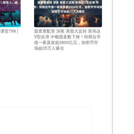
堂799 |
股查查配资 深夜 美股大反转 英伟达
V型反弹 中概股多数下挫！特斯拉市
值一夜蒸发超3800亿元，加密币市
场超25万人爆仓