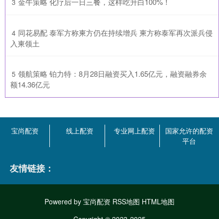
​金牛策略 化疗后一日三餐，这样吃升白100%！
3
​同花易配 泰军方称柬方仍在持续增兵 柬方称泰军再次派兵侵
4
入柬领土
​领航策略 铂力特：8月28日融资买入1.65亿元，融资融券余
5
额14.36亿元
宝尚配资
线上配资
专业网上配资
国家允许的配资
平台
友情链接：
Powered by
宝尚配资
RSS地图
HTML地图
Copyright
© 2023-2025