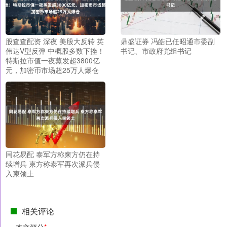
股查查配资 深夜 美股大反转 英
鼎盛证券 冯皓已任昭通市委副
伟达V型反弹 中概股多数下挫！
书记、市政府党组书记
特斯拉市值一夜蒸发超3800亿
元，加密币市场超25万人爆仓
同花易配 泰军方称柬方仍在持
续增兵 柬方称泰军再次派兵侵
入柬领土
相关评论
本文评分
*