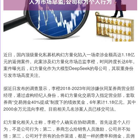
近日，国内顶级量化私募机构幻方量化陷入一场牵涉金额高达1.18亿
元的返佣案件。此案涉及幻方量化市场总监李橙，时间跨度长达6年。
案件曝光后，幻方量化作为大模型DeepSeek的母公司，其双重身份
引发市场高度关注。
据近日发布的调查显示，李橙2018-2023年间涉嫌伙同某券商营业部
经理，通过虚构经纪人身份，将幻方量化交易导入指定营业部，套取
券商“交易佣金40%提成”制度下的绩效奖金，6年累计1.18亿元。其中
2000余万元流向李橙。目前相关几名涉案人员已移交司法。
幻方量化相关人士称，李橙个人确实在协助调查。首先这是个人行
为，不是公司行为；第二，券商怎么给销售人员激励，公司并不知
情；第三，公司对于所有的合作渠道，都是一样的费率和佣金，且佣