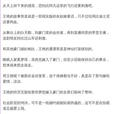
从天上掉下来的感觉，恐怕比阿凡达里的飞行还要刺激吧。
王艳的故事简直就是一部现实版的灰姑娘童话，只不过结局比迪士尼
还要狗血。
从舞台上的白天鹅，到豪门里的金丝雀，再到直播间里的带货主播，
这剧情反转比过山车还刺激。
和其他豪门媳妇相比，王艳的遭遇简直是神仙打架级别的。
瞧瞧人家奚梦瑶，虽然也嫁入了豪门，但至少还能保持自己的事业，
想来就来想走就走。
而王艳呢？被困在金丝笼里，连个保姆都当不好，真是应了那句嫁给
爱情，凉凉。
王艳的经历无疑给那些梦想嫁入豪门的女星们敲响了警钟。
社会阶层的鸿沟，可不是一纸婚约就能轻易跨越的，这可不是在拍霸
道总裁爱上我。