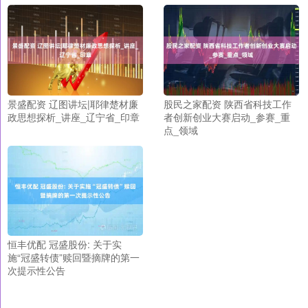
景盛配资 辽图讲坛|耶律楚材廉
股民之家配资 陕西省科技工作
政思想探析_讲座_辽宁省_印章
者创新创业大赛启动_参赛_重
点_领域
恒丰优配 冠盛股份: 关于实
施“冠盛转债”赎回暨摘牌的第一
次提示性公告