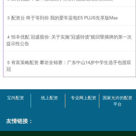
​配资台 终于等到你 我的爱车蓝电E5 PLUS先享版Max
3
​恒丰优配 冠盛股份: 关于实施“冠盛转债”赎回暨摘牌的第一次
4
提示性公告
​有富策略配资 攀岩全锦赛：广东中山14岁中学生选手包揽双
5
冠
宝尚配资
线上配资
专业网上配资
国家允许的配资
平台
友情链接：