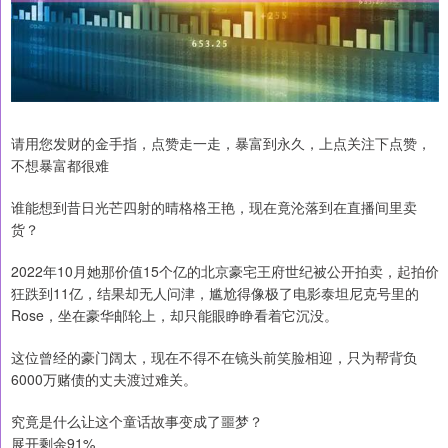
请用您发财的金手指，点赞走一走，暴富到永久，上点关注下点赞，
不想暴富都很难
谁能想到昔日光芒四射的晴格格王艳，现在竟沦落到在直播间里卖
货？
2022年10月她那价值15个亿的北京豪宅王府世纪被公开拍卖，起拍价
狂跌到11亿，结果却无人问津，尴尬得像极了电影泰坦尼克号里的
Rose，坐在豪华邮轮上，却只能眼睁睁看着它沉没。
这位曾经的豪门阔太，现在不得不在镜头前笑脸相迎，只为帮背负
6000万赌债的丈夫渡过难关。
究竟是什么让这个童话故事变成了噩梦？
展开剩余91%