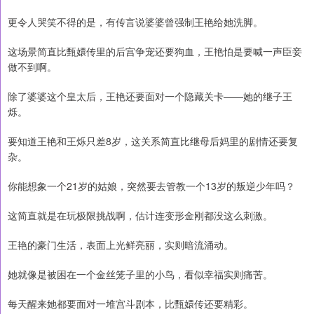
更令人哭笑不得的是，有传言说婆婆曾强制王艳给她洗脚。
这场景简直比甄嬛传里的后宫争宠还要狗血，王艳怕是要喊一声臣妾
做不到啊。
除了婆婆这个皇太后，王艳还要面对一个隐藏关卡——她的继子王
烁。
要知道王艳和王烁只差8岁，这关系简直比继母后妈里的剧情还要复
杂。
你能想象一个21岁的姑娘，突然要去管教一个13岁的叛逆少年吗？
这简直就是在玩极限挑战啊，估计连变形金刚都没这么刺激。
王艳的豪门生活，表面上光鲜亮丽，实则暗流涌动。
她就像是被困在一个金丝笼子里的小鸟，看似幸福实则痛苦。
每天醒来她都要面对一堆宫斗剧本，比甄嬛传还要精彩。