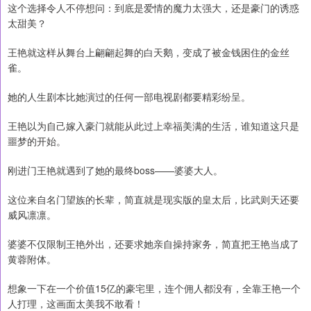
这个选择令人不停想问：到底是爱情的魔力太强大，还是豪门的诱惑
太甜美？
王艳就这样从舞台上翩翩起舞的白天鹅，变成了被金钱困住的金丝
雀。
她的人生剧本比她演过的任何一部电视剧都要精彩纷呈。
王艳以为自己嫁入豪门就能从此过上幸福美满的生活，谁知道这只是
噩梦的开始。
刚进门王艳就遇到了她的最终boss——婆婆大人。
这位来自名门望族的长辈，简直就是现实版的皇太后，比武则天还要
威风凛凛。
婆婆不仅限制王艳外出，还要求她亲自操持家务，简直把王艳当成了
黄蓉附体。
想象一下在一个价值15亿的豪宅里，连个佣人都没有，全靠王艳一个
人打理，这画面太美我不敢看！