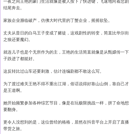
一夜之间王艳的豪门生活就像是被人按下了快进键，飞速地向着悲剧
结尾奔去。
家族企业濒临破产，仿佛大时代里的丁蟹企业，摇摇欲坠。
丈夫从昔日的白马王子变成了赌徒，这戏剧性的转变，简直比华尔街
之狼还要魔幻。
就连儿子也是个无所作为的主，王艳的生活简直就像是从甄嬛传一下
子跌进了都挺好。
这反转比过山车还要刺激，估计连编剧都不敢这么写。
为了渡过难关王艳不得不重出江湖，俗话说得好靠山山倒，靠自己才
是王道啊。
她开始频繁参加各种综艺节目，像是在玩极限挑战一样，拼了命地想
要翻身。
更令人没想到的是，这位曾经的格格，居然在抖音平台上开启了直播
带货之旅。