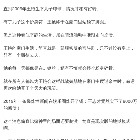
直到2006年王艳生下儿子球球，情况才稍有好转。
有了儿子这个护身符，王艳终于在豪门里站稳了脚跟。
但是这种看似平静的生活，却在暗流涌动中渐渐走向崩溃。
王艳的豪门生活，简直就是一部现实版的宫斗剧，只不过没有皇上，
只有一个赌徒丈夫。
她的每一天都像是在走钢丝，稍有不慎就会摔个粉身碎骨。
就在所有人都以为王艳会这样战战兢兢地在豪门中度过余生时，命运
再次给她开了个天大的玩笑。
2019年一条爆炸性新闻在娱乐圈炸开了锅：王志才竟然欠下了6000万
的赌债！
这个消息简直比赌神里的场面还要刺激，简直是现实版的地狱模式
啊。