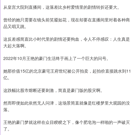
从皇宫大院到直播间，这落差比乡村爱情里的剧情转折还要大。
曾经的她只需要在镜头前笑靥如花，现在却要在直播间里对着各种商
品又唱又跳。
这反差感简直比小时代里的剧情还要狗血，令人不停感叹：人生真是
大起大落啊。
2022年10月王艳的豪门生活终于画上了一个巨大的问号。
她那价值15亿的北京豪宅王府世纪被公开拍卖，起拍价直接跳水到11
亿。
这跌幅比股市熔断还要刺激，简直是豪门版的股灾啊。
然而即便如此依然无人问津，这场景简直就像是红楼梦里大观园的没
落。
王艳的豪门梦就这样在众目睽睽之下，像个肥皂泡一样啪的一声破灭
了。