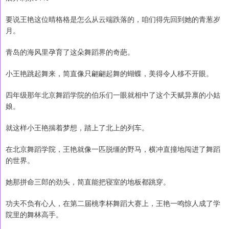
要说王艳这位晴格格是怎么从云端跌落的，咱们得先回到她的青葱岁
月。
青岛的海风里孕育了这朵舞蹈界的奇葩。
小王艳跳起舞来，简直像只翩翩起舞的蝴蝶，美得令人移不开眼。
四年级那年北京舞蹈学院的伯乐们一眼就相中了这个天赋异禀的小姑
娘。
就这样小王艳揣着梦想，踏上了北上的列车。
在北京舞蹈学院，王艳就像一匹脱缰的野马，横冲直撞地闯进了舞蹈
的世界。
她那拼命三郎的劲头，简直能把寝室的地板都跳穿。
功夫不负有心人，在第二届桃李杯舞蹈大赛上，王艳一鸣惊人成了学
院里的舞林高手。