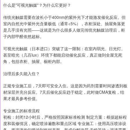
什么是"可视光触媒"？为什么它更好？
传统光触媒需要在波长小于400nm的紫外光下才能激发催化反应。但
室内自然光中紫外光含量极低（通常<5%），衣柜深处、抽屉角落更
是几乎没有光照——这就是为什么很多人做完传统光触媒治理后，柜
子内部甲醛依然超标。
可视光光触媒（日本进口）突破了这一限制：在室内弱光、日光灯、
甚至暗光（几百lux）环境下都能启动催化反应，真正做到全屋无死
角，包括衣柜、抽屉、橱柜内部。
治理后多久能入住？
正规专业施工后，7天即可安全入住。这是因为药剂需要时间渗透到板
材深层并充分反应。7天后催化反应趋于稳定，此时做CMA复检，结
果才最具参考价值。
专业施工的标准流程
初检：封闭12小时后，严格按照国家标准检测 制定方案：根据超标程
度和装修情况，确定喷涂遍数和重点区域 专业施工：使用高压喷涂设
备，将溶液均匀喷涂到板材表面，形成分解涂层 干燥等待：溶液需要