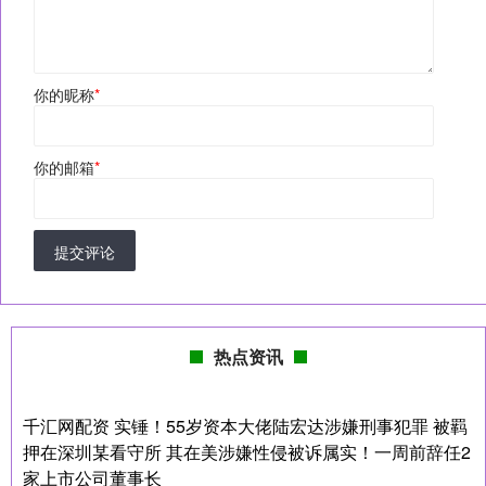
你的昵称
*
你的邮箱
*
提交评论
热点资讯
千汇网配资 实锤！55岁资本大佬陆宏达涉嫌刑事犯罪 被羁
押在深圳某看守所 其在美涉嫌性侵被诉属实！一周前辞任2
家上市公司董事长