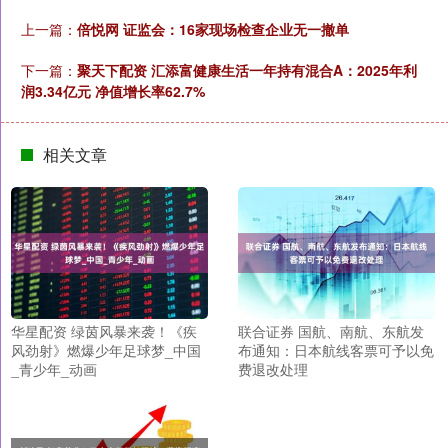
上一篇：
倍悦网 证监会：16家现场检查企业无一撤单
下一篇：
聚天下配资 汇添富健康生活一年持有混合A：2025年利
润3.34亿元 净值增长率62.7%
相关文章
华星配资 绿茵风暴来袭！《疾
联合证券 国航、南航、东航发
风劲射》燃爆少年足球梦_中国
布通知：日本航线客票可予以免
_青少年_动画
费退改处理