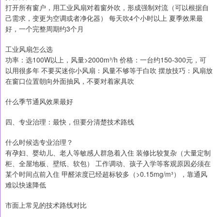
打开所有窗户，用工业风扇对着窗外吹，形成强制对流（可以根据自
己需求，变更为空调或者净化器） 每天吹4个小时以上 夏季效果最
好，一个完整周期约3个月
工业风扇怎么选
功率：选100W以上，风量>2000m³/h 价格：一台约150-300元，可
以用很多年 不要买迷你小风扇：风量不够等于白吹 摆放技巧：风扇放
在窗口位置朝向外面抽风，不要对着家具吹
什么季节通风效果最好
四、专业治理：最快，但要分清楚技术路线
什么时候选专业治理？
有孕妇、婴幼儿、老人等敏感人群急着入住 装修比较复杂（大量定制
柜、全屋地板、壁纸、软包） 工作调动、孩子入学等客观原因必须在
某个时间点前入住 甲醛浓度已经超标较多（>0.15mg/m³），靠通风
难以快速降低
市面上常见的技术路线对比