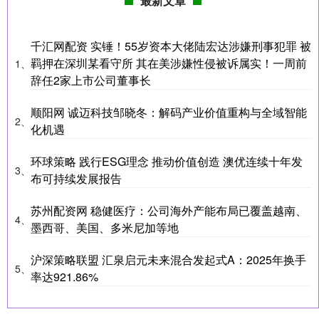
最新文章
千汇网配资 实锤！55岁资本大佬陆宏达涉嫌刑事犯罪 被
羁押在深圳某看守所 其在美涉嫌性侵被诉属实！一周前
1、
辞任2家上市公司董事长
顺阳网 诚迈科技邹晓冬：解码产业价值重构与全域智能
2、
化机遇
环球策略 践行ESG理念 推动价值创造 澳优连续十年发
3、
布可持续发展报告
苏州配资网 稳健医疗：公司海外产能布局已覆盖越南、
4、
墨西哥、美国、多米尼加等地
沪深策略联盟 汇泉启元未来混合发起式A：2025年换手
5、
率达921.86%