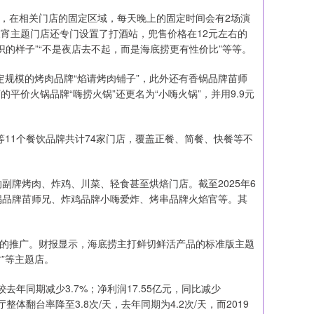
，在相关门店的固定区域，每天晚上的固定时间会有2场演
夜宵主题门店还专门设置了打酒站，兜售价格在12元左右的
的样子”“不是夜店去不起，而是海底捞更有性价比”等等。
规模的烤肉品牌“焰请烤肉铺子”，此外还有香锅品牌苗师
平价火锅品牌“嗨捞火锅”还更名为“小嗨火锅”，并用9.9元
11个餐饮品牌共计74家门店，覆盖正餐、简餐、快餐等不
牌烤肉、炸鸡、川菜、轻食甚至烘焙门店。截至2025年6
香锅品牌苗师兄、炸鸡品牌小嗨爱炸、烤串品牌火焰官等。其
的推广。财报显示，海底捞主打鲜切鲜活产品的标准版主题
坊”等主题店。
去年同期减少3.7%；净利润17.55亿元，同比减少
整体翻台率降至3.8次/天，去年同期为4.2次/天，而2019