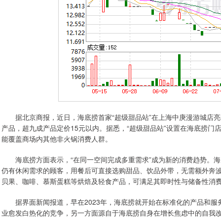
据北京商报，近日，海底捞首家“超级甜品站”在上海中庚漫游城店亮相，
产品，超九成产品定价15元以内。据悉，“超级甜品站”设置在海底捞
能覆盖商场内其他非火锅消费人群。
海底捞方面表示，“在同一空间完成多重需求”成为新的消费趋势。海
仍有休闲需求的顾客，用餐后可直接选购甜品、饮品外带，无需额外奔
贝果、咖啡、慕斯蛋糕等烘焙及轻食产品，可满足其即时性与储备性消
据界面新闻报道，早在2023年，海底捞就开始在标准化的产品和服
业愈发白热化的竞争，另一方面源自于海底捞自身在增长焦虑中的自我