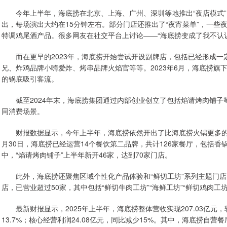
今年上半年，海底捞在北京、上海、广州、深圳等地推出“夜店模式”
出，每场演出大约在15分钟左右。部分门店还推出了“夜宵菜单”，一些
特调鸡尾酒产品。很多网友在社交平台上讨论——“海底捞变成了我不认识
而在更早的2023年，海底捞开始尝试开设副牌店，包括已经形成一定
兄、炸鸡品牌小嗨爱炸、烤串品牌火焰官等等。2023年6月，海底捞旗下的
的锅底吸引客流。
截至2024年末，海底捞集团通过内部创业创立了包括焰请烤肉铺子等
同消费场景。
财报数据显示，今年上半年，海底捞依然开出了比海底捞火锅更多的副
月30日，海底捞已经运营14个餐饮第二品牌，共计126家餐厅，包括
中，“焰请烤肉铺子”上半年新开46家，达到70家门店。
此外，海底捞还聚焦区域个性化产品体验和“鲜切工坊”系列主题门店
店，已营业超过50家，其中包括“鲜切牛肉工坊”“海鲜工坊”“鲜切鸡肉工
最新财报显示，2025年上半年，海底捞整体营收实现207.03亿元，较
13.7%；核心经营利润24.08亿元，同比减少15%。其中，海底捞自营餐厅