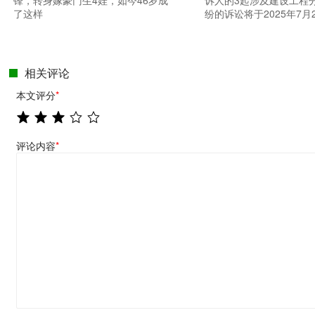
锋，转身嫁豪门生4娃，如今46岁成
诉人的3起涉及建设工程
了这样
纷的诉讼将于2025年7月
相关评论
本文评分
*
评论内容
*