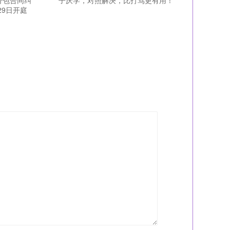
分包合同纠
子厌学，对照解决，比打骂更有用！
29日开庭