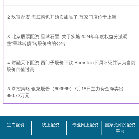
​玖富配资 海底捞也开始卖甜品了 首家门店位于上海
2
​北京股票配资 星球石墨: 关于实施2024年年度权益分派调
3
整“星球转债”转股价格的公告
​财融天下配资 西门子股价下跌 Bernstein下调评级并认为当前
4
股价估值过高
​拳控策略 银龙股份（603969）7月18日主力资金净卖出
5
990.72万元
宝尚配资
线上配资
专业网上配资
国家允许的配资
平台