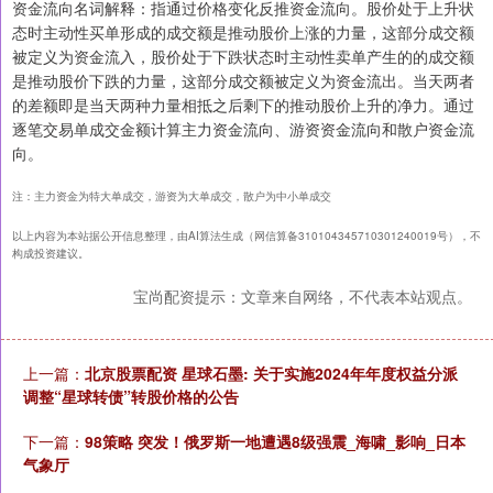
资金流向名词解释：指通过价格变化反推资金流向。股价处于上升状
态时主动性买单形成的成交额是推动股价上涨的力量，这部分成交额
被定义为资金流入，股价处于下跌状态时主动性卖单产生的的成交额
是推动股价下跌的力量，这部分成交额被定义为资金流出。当天两者
的差额即是当天两种力量相抵之后剩下的推动股价上升的净力。通过
逐笔交易单成交金额计算主力资金流向、游资资金流向和散户资金流
向。
注：主力资金为特大单成交，游资为大单成交，散户为中小单成交
以上内容为本站据公开信息整理，由AI算法生成（网信算备310104345710301240019号），不
构成投资建议。
宝尚配资提示：文章来自网络，不代表本站观点。
上一篇：
北京股票配资 星球石墨: 关于实施2024年年度权益分派
调整“星球转债”转股价格的公告
下一篇：
98策略 突发！俄罗斯一地遭遇8级强震_海啸_影响_日本
气象厅