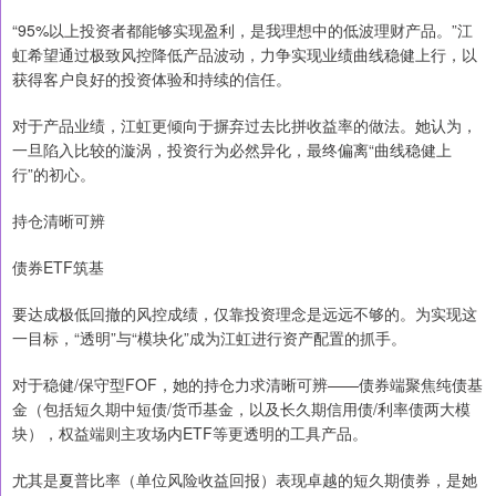
“95%以上投资者都能够实现盈利，是我理想中的低波理财产品。”江
虹希望通过极致风控降低产品波动，力争实现业绩曲线稳健上行，以
获得客户良好的投资体验和持续的信任。
对于产品业绩，江虹更倾向于摒弃过去比拼收益率的做法。她认为，
一旦陷入比较的漩涡，投资行为必然异化，最终偏离“曲线稳健上
行”的初心。
持仓清晰可辨
债券ETF筑基
要达成极低回撤的风控成绩，仅靠投资理念是远远不够的。为实现这
一目标，“透明”与“模块化”成为江虹进行资产配置的抓手。
对于稳健/保守型FOF，她的持仓力求清晰可辨——债券端聚焦纯债基
金（包括短久期中短债/货币基金，以及长久期信用债/利率债两大模
块），权益端则主攻场内ETF等更透明的工具产品。
尤其是夏普比率（单位风险收益回报）表现卓越的短久期债券，是她