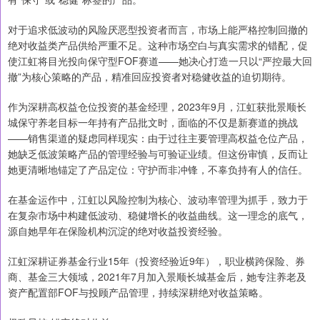
对于追求低波动的风险厌恶型投资者而言，市场上能严格控制回撤的
绝对收益类产品供给严重不足。这种市场空白与真实需求的错配，促
使江虹将目光投向保守型FOF赛道——她决心打造一只以“严控最大回
撤”为核心策略的产品，精准回应投资者对稳健收益的迫切期待。
作为深耕高权益仓位投资的基金经理，2023年9月，江虹获批景顺长
城保守养老目标一年持有产品批文时，面临的不仅是新赛道的挑战
——销售渠道的疑虑同样现实：由于过往主要管理高权益仓位产品，
她缺乏低波策略产品的管理经验与可验证业绩。但这份审慎，反而让
她更清晰地锚定了产品定位：守护而非冲锋，不辜负持有人的信任。
在基金运作中，江虹以风险控制为核心、波动率管理为抓手，致力于
在复杂市场中构建低波动、稳健增长的收益曲线。这一理念的底气，
源自她早年在保险机构沉淀的绝对收益投资经验。
江虹深耕证券基金行业15年（投资经验近9年），职业横跨保险、券
商、基金三大领域，2021年7月加入景顺长城基金后，她专注养老及
资产配置部FOF与投顾产品管理，持续深耕绝对收益策略。