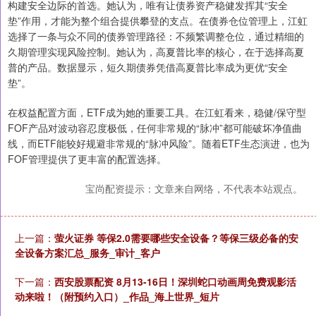
构建安全边际的首选。她认为，唯有让债券资产稳健发挥其“安全
垫”作用，才能为整个组合提供攀登的支点。在债券仓位管理上，江虹
选择了一条与众不同的债券管理路径：不频繁调整仓位，通过精细的
久期管理实现风险控制。她认为，高夏普比率的核心，在于选择高夏
普的产品。数据显示，短久期债券凭借高夏普比率成为更优“安全
垫”。
在权益配置方面，ETF成为她的重要工具。在江虹看来，稳健/保守型
FOF产品对波动容忍度极低，任何非常规的“脉冲”都可能破坏净值曲
线，而ETF能较好规避非常规的“脉冲风险”。随着ETF生态演进，也为
FOF管理提供了更丰富的配置选择。
宝尚配资提示：文章来自网络，不代表本站观点。
上一篇：
萤火证券 等保2.0需要哪些安全设备？等保三级必备的安
全设备方案汇总_服务_审计_客户
下一篇：
西安股票配资 8月13-16日！深圳蛇口动画周免费观影活
动来啦！（附预约入口）_作品_海上世界_短片