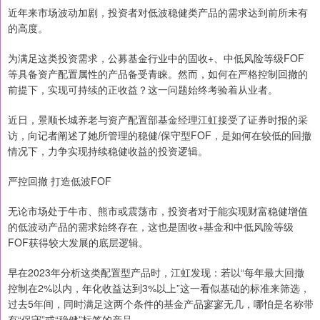
近年来市场波动加剧，投资者对低波稳健类产品的需求达到前所未有
的高度。
为满足这类投资需求，公募基金行业中的固收+、中低风险等级FOF
等具备资产配置属性的产品备受青睐。然而，如何在严格控制回撤的
前提下，实现可持续的正收益？这一问题始终考验着从业者。
近日，景顺长城养老与资产配置部基金经理江虹接受了证券时报的采
访，向记者阐述了她所管理的稳健/保守型FOF，是如何在较低的回撤
情况下，力争实现持续稳健收益的投资逻辑。
严控回撤 打造低波FOF
无论市场处于牛市、熊市或震荡市，投资者对于能实现财富稳健增值
的低波动产品的需求始终存在，这也是固收+基金和中低风险等级
FOF获得较大发展的底层逻辑。
早在2023年分析这类配置型产品时，江虹发现：若以“每年最大回撤
控制在2%以内，年化收益达到3%以上”这一看似基础的标准来筛选，
过去5年间，同时满足这两个条件的基金产品寥寥无几，哪怕是名称带
有“保守”或“稳健”标签的产品。