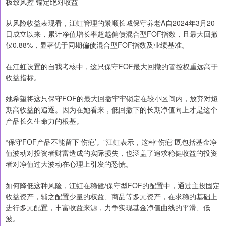
极致风控 锚定绝对收益
从风险收益表现看，江虹管理的景顺长城保守养老A自2024年3月20
日成立以来，累计净值增长率超越偏债混合型FOF指数，且最大回撤
仅0.88%，显著优于同期偏债混合型FOF指数及业绩基准。
在江虹设置的自我考核中，这只保守FOF最大回撤的管控权重远高于
收益指标。
她希望将这只保守FOF的最大回撤牢牢锁定在较小区间内，放弃对短
期高收益的追逐。因为在她看来，低回撤下的长期净值向上才是这个
产品长久生命力的根基。
“保守FOF产品不能留下‘伤疤’。”江虹表示，这种“伤疤”既包括基金净
值波动对投资者财富造成的实际损失，也涵盖了追求稳健收益的投资
者对净值过大波动在心理上引发的恐慌。
如何降低这种风险，江虹在稳健/保守型FOF的配置中，通过主投固定
收益资产，辅之配置少量的权益、商品等多元资产，在求稳的基础上
进行多元配置，丰富收益来源，力争实现基金净值曲线的平滑、低
波。