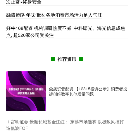
次正常≠终身安全
融盛策略 年味渐浓 各地消费市场活力足人气旺
好牛168配资 机构调研热度不减! 中科曙光、海光信息成焦
点, 超520家公司受关注
推荐资讯
鼎晟资管配资 【12315投诉公示】消费者投
诉创维数字其他质量问题
​富明证券 景顺长城基金江虹： 穿越市场迷雾 以极致风控打
1
造低波FOF