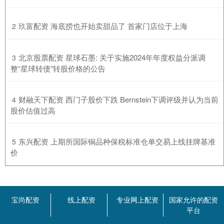
​玖富配资 海底捞也开始卖甜品了 首家门店位于上海
2
​北京股票配资 星球石墨: 关于实施2024年年度权益分派调
3
整“星球转债”转股价格的公告
​财融天下配资 西门子股价下跌 Bernstein下调评级并认为当前
4
股价估值过高
​东兴配资 上期所国际铜品种保税标准仓单交易上线挂牌基准
5
价
宝尚配资
线上配资
专业网上配资
国家允许的配资
平台