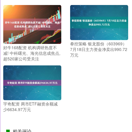
拳控策略 银龙股份（603969）
好牛168配资 机构调研热度不
7月18日主力资金净卖出990.72
减! 中科曙光、海光信息成焦点,
万元
超520家公司受关注
宇奇配资 两市ETF融资余额减
少6634.97万元
相关评论