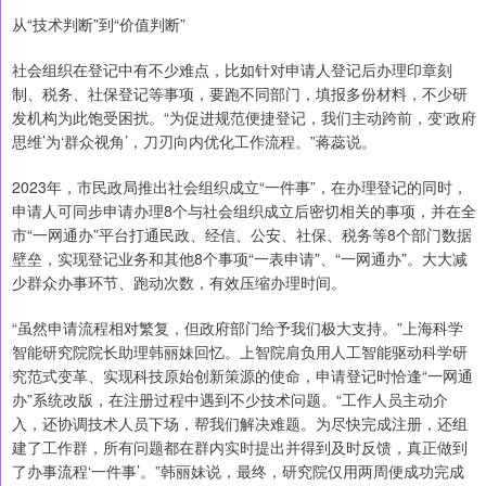
从“技术判断”到“价值判断”
社会组织在登记中有不少难点，比如针对申请人登记后办理印章刻
制、税务、社保登记等事项，要跑不同部门，填报多份材料，不少研
发机构为此饱受困扰。“为促进规范便捷登记，我们主动跨前，变‘政府
思维’为‘群众视角’，刀刃向内优化工作流程。”蒋蕊说。
2023年，市民政局推出社会组织成立“一件事”，在办理登记的同时，
申请人可同步申请办理8个与社会组织成立后密切相关的事项，并在全
市“一网通办”平台打通民政、经信、公安、社保、税务等8个部门数据
壁垒，实现登记业务和其他8个事项“一表申请”、“一网通办”。大大减
少群众办事环节、跑动次数，有效压缩办理时间。
“虽然申请流程相对繁复，但政府部门给予我们极大支持。”上海科学
智能研究院院长助理韩丽妹回忆。上智院肩负用人工智能驱动科学研
究范式变革、实现科技原始创新策源的使命，申请登记时恰逢“一网通
办”系统改版，在注册过程中遇到不少技术问题。“工作人员主动介
入，还协调技术人员下场，帮我们解决难题。为尽快完成注册，还组
建了工作群，所有问题都在群内实时提出并得到及时反馈，真正做到
了办事流程‘一件事’。”韩丽妹说，最终，研究院仅用两周便成功完成