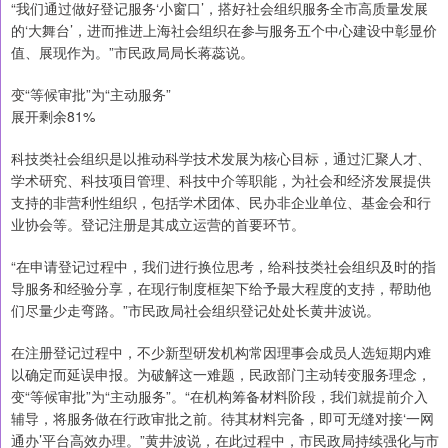
“我们通过做好登记服务‘小窗口’，搭好社会组织服务全市高质量发展
的‘大舞台’，进而推进上海社会组织在参与服务五个中心建设中彰显价
值、展现作为。”市民政局局长蒋蕊说。
变“等候审批”为“主动服务”
展开剩余81%
科技类社会组织是以推动科学技术发展为核心目标，通过汇聚人才、
学术研究、科技项目管理、科技中介等职能，为社会和经济发展提供
支持的非营利性组织，包括学术团体、民办非企业单位、基金会和行
业协会等。登记注册是其成立运营的首要环节。
“在申请登记过程中，我们进行换位思考，给科技类社会组织及时的指
导服务和经验分享，在现行制度框架下给予最大程度的支持，帮助他
们尽量少走弯路。”市民政局社会组织登记处处长黄井波说。
在注册登记过程中，不少新型研发机构常因理事会成员人选短期内难
以确定而延误申报。为破解这一难题，民政部门主动转变服务理念，
变“等候审批”为“主动服务”。“在机构筹备材料阶段，我们就提前介入
辅导，将服务做在行政审批之前。待其材料完备，即可无缝对接‘一网
通办’平台高效办理。”黄井波说，在此过程中，市民政局持续强化与市