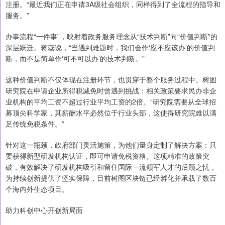
注册。“最近我们正在申请3A级社会组织，同样得到了全流程的指导和
服务。”
办事流程“一件事”，映射着政务服务理念从“技术判断”向“价值判断”的
深层跃迁。蒋蕊说，“当遇到难题时，我们会作‘应不应该办’的价值判
断，而不是简单作‘可不可以办’的技术判断。”
这种价值判断不仅体现在注册环节，也贯穿于整个服务过程中。树图
研究院在申请企业所得税减免时曾遇到挑战：相关政策要求民办非企
业机构的平均工资不超过行业平均工资的2倍。“研究院需要从全球招
募顶尖科学家，其薪酬水平必然位于行业头部，这使得研究院难以满
足传统免税条件。”
针对这一瓶颈，政府部门灵活施策，为他们量身定制了解决方案：只
要获得新型研发机构认证，即可申请免税资格。这项精准的政策突
破，有效解决了研发机构吸引和留住国际一流领军人才的后顾之忧，
为持续创新提供了坚实保障，目前树图区块链已经孵化并承载了数百
个海内外生态项目。
助力科创中心开创新局面