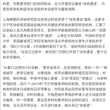
科委、市教委等部门的协同联动，合力开通登记服务“绿色通道”，为
新型研发机构提供全流程的专业指导与服务保障。
上海树图区块链研究院当初登记时就享受了“绿色通道”服务。这家专
注于区块链底层基础设施共性关键技术研发的新型研发机构，汇聚了
以创始人龙凡和图灵奖得主、首席科学家姚期智院士为核心的一流团
队，成员主要来自清华大学“姚班”、上海交大ACM班、中国科学技术
大学、美国麻省理工学院等海内外顶尖学府的杰出青年计算机科学
家。“我们1月注册，3月就顺利拿到了证书。”该研究院行政副院长王
瑜介绍说，“在设立过程中，相关部门为我们开辟了绿色通道，整个过
程非常顺利。”
“从窗口治理到小灶讲解。”黄井波表示，在咨询阶段，强化“一对一”精
准辅导，将登记政策、办事指南、程序步骤和材料规范宣讲到位，对
章程、组织构架、申请书等核心要素，主动“理误区”“讲难点”；在材料
申报阶段，实行“7×24小时”不打烊服务和响应机制。部分新型研发机
构有时双休日或夜间召开理事会，市民政局会同市科委等实时连线指
导、答疑解惑。对时间紧迫、不熟悉操作界面的申请人还主动提供帮
办服务。对一些重要、紧迫及有特别要求的社会组织成立，实现当天
审核、当天召开审议会，当天进行核名，跑出登记“加速度”。