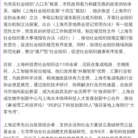
为夯实社会组织“入口关”根基，市民政局着力构建完善的政策供给体
系。编制《上海社会组织发展“十四五”规划》，稳步推进《上海市行
业协会条例》立法，争取以制定浦东新区法规为契机，开展社会组织
退出机制立法探索。出台《上海市异地商会登记管理办法》等一批规
范性文件，营造良好的登记工作制度环境。制定规范性文件《上海市
社会组织重大事项报告办法（试行）》，推动社会组织按规定履行报
告责任，促进社会组织规范有序发展。同时，加强社会组织领域风险
防范化解，整治“僵尸型”社会组织，促进社会组织健康有序发展。
目前，上海科技类社会组织达1100余家，活跃在集成电路、生物医
药、人工智能等前沿领域。他们发挥着“外脑智库”优势，汇聚行业智
慧，为政府科学决策、精准施政提供有力支撑。上海市集成电路行业
协会便是典范，通过组织技术研讨、协商解决行业共性难题，在政府
与市场间架起桥梁，成为名副其实的“会员帮手”与“政府助手”。上海合
成生物学创新中心与上海水木络绎科技人才发展创新中心合作，推动
《麻省理工科技评论》“35岁以下科技创新35人”项目落地上海闵行“大
零号湾”。
上海还率先出台政策组合拳，支持企业和社会力量设立基础研究公益
基金会，引导带动全社会捐赠支持基础研究。去年6月，泰坦科技捐赠