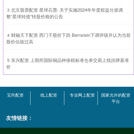
​北京股票配资 星球石墨: 关于实施2024年年度权益分派调
3
整“星球转债”转股价格的公告
​财融天下配资 西门子股价下跌 Bernstein下调评级并认为当前
4
股价估值过高
​东兴配资 上期所国际铜品种保税标准仓单交易上线挂牌基准
5
价
宝尚配资
线上配资
专业网上配资
国家允许的配资
平台
友情链接：