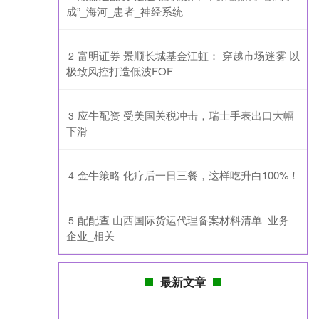
成”_海河_患者_神经系统
​富明证券 景顺长城基金江虹： 穿越市场迷雾 以
2
极致风控打造低波FOF
​应牛配资 受美国关税冲击，瑞士手表出口大幅
3
下滑
​金牛策略 化疗后一日三餐，这样吃升白100%！
4
​配配查 山西国际货运代理备案材料清单_业务_
5
企业_相关
最新文章