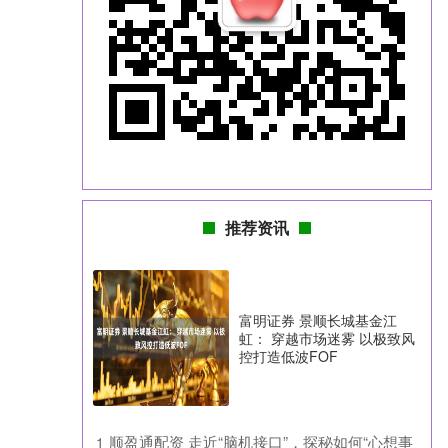
推荐资讯
富明证券 景顺长城基金江
虹： 穿越市场迷雾 以极致风
控打造低波FOF
​顺盈通配资 走近“脑机接口”，探秘如何“心想事
1