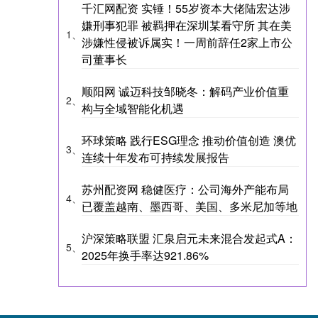
千汇网配资 实锤！55岁资本大佬陆宏达涉
嫌刑事犯罪 被羁押在深圳某看守所 其在美
1、
涉嫌性侵被诉属实！一周前辞任2家上市公
司董事长
顺阳网 诚迈科技邹晓冬：解码产业价值重
2、
构与全域智能化机遇
环球策略 践行ESG理念 推动价值创造 澳优
3、
连续十年发布可持续发展报告
苏州配资网 稳健医疗：公司海外产能布局
4、
已覆盖越南、墨西哥、美国、多米尼加等地
沪深策略联盟 汇泉启元未来混合发起式A：
5、
2025年换手率达921.86%