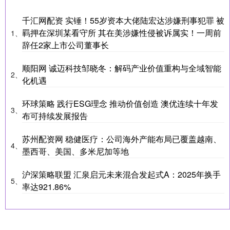
千汇网配资 实锤！55岁资本大佬陆宏达涉嫌刑事犯罪 被
羁押在深圳某看守所 其在美涉嫌性侵被诉属实！一周前
1、
辞任2家上市公司董事长
顺阳网 诚迈科技邹晓冬：解码产业价值重构与全域智能
2、
化机遇
环球策略 践行ESG理念 推动价值创造 澳优连续十年发
3、
布可持续发展报告
苏州配资网 稳健医疗：公司海外产能布局已覆盖越南、
4、
墨西哥、美国、多米尼加等地
沪深策略联盟 汇泉启元未来混合发起式A：2025年换手
5、
率达921.86%