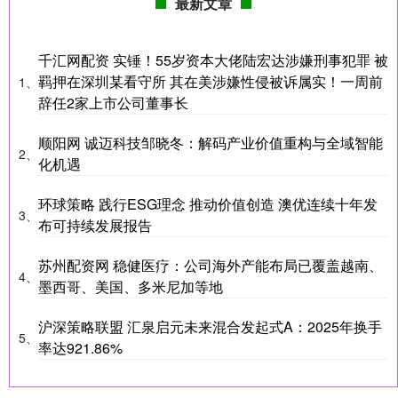
最新文章
千汇网配资 实锤！55岁资本大佬陆宏达涉嫌刑事犯罪 被
羁押在深圳某看守所 其在美涉嫌性侵被诉属实！一周前
1、
辞任2家上市公司董事长
顺阳网 诚迈科技邹晓冬：解码产业价值重构与全域智能
2、
化机遇
环球策略 践行ESG理念 推动价值创造 澳优连续十年发
3、
布可持续发展报告
苏州配资网 稳健医疗：公司海外产能布局已覆盖越南、
4、
墨西哥、美国、多米尼加等地
沪深策略联盟 汇泉启元未来混合发起式A：2025年换手
5、
率达921.86%