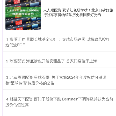
人人顺配资 双节红色研学榜！北京口碑好旅
行社军事博物馆学历史看国庆灯光秀
​富明证券 景顺长城基金江虹： 穿越市场迷雾 以极致风控打
1
造低波FOF
​玖富配资 海底捞也开始卖甜品了 首家门店位于上海
2
​北京股票配资 星球石墨: 关于实施2024年年度权益分派调
3
整“星球转债”转股价格的公告
​财融天下配资 西门子股价下跌 Bernstein下调评级并认为当前
4
股价估值过高