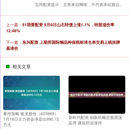
宝尚配资提示：文章来自网络，不代表本站观点。
上一篇：
51我要配资 9月8日山石转债上涨1.1%，转股溢价率
12.48%
下一篇：
东兴配资 上期所国际铜品种保税标准仓单交易上线挂牌
基准价
相关文章
拳控策略 银龙股份（603969）
新时代配资 创新药概念股震荡
7月18日主力资金净卖出990.72
反弹 康辰药业涨停
万元