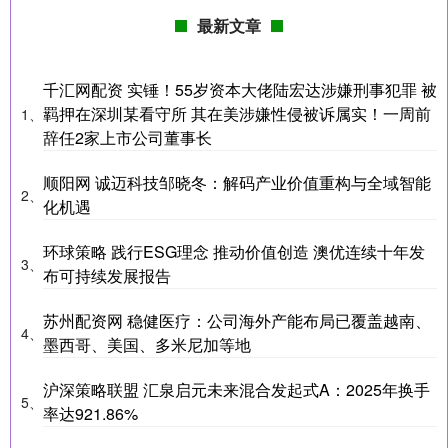
最新文章
千汇网配资 实锤！55岁资本大佬陆宏达涉嫌刑事犯罪 被
羁押在深圳某看守所 其在美涉嫌性侵被诉属实！一周前
1、
辞任2家上市公司董事长
顺阳网 诚迈科技邹晓冬：解码产业价值重构与全域智能
2、
化机遇
环球策略 践行ESG理念 推动价值创造 澳优连续十年发
3、
布可持续发展报告
苏州配资网 稳健医疗：公司海外产能布局已覆盖越南、
4、
墨西哥、美国、多米尼加等地
沪深策略联盟 汇泉启元未来混合发起式A：2025年换手
5、
率达921.86%