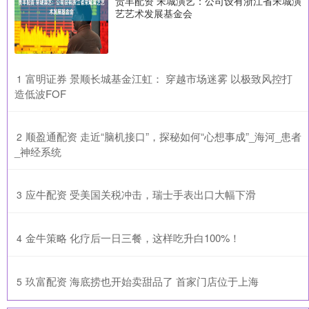
贵丰配资 宋城演艺：公司设有浙江省宋城演
艺艺术发展基金会
​富明证券 景顺长城基金江虹： 穿越市场迷雾 以极致风控打
1
造低波FOF
​顺盈通配资 走近“脑机接口”，探秘如何“心想事成”_海河_患者
2
_神经系统
​应牛配资 受美国关税冲击，瑞士手表出口大幅下滑
3
​金牛策略 化疗后一日三餐，这样吃升白100%！
4
​玖富配资 海底捞也开始卖甜品了 首家门店位于上海
5