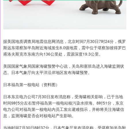
据美国地质调查局地震信息网消息，北京时间7月30日7时24分，俄罗
斯远东堪察加半岛附近海域发生8.0级地震，震中位于堪察加彼得罗巴
甫洛夫斯克市东南方向136公里处，震源深度19.3公里。
美国国家气象局国家海啸预警中心说，关岛和塞班岛进入海啸监测状
态。日本气象厅向太平洋沿岸地区发布海啸预警。
日本福岛第一核电站（资料图）
日本东京电力公司7月30日发布消息称，受海啸相关影响，已于当地
时间9时5分左右暂停福岛第一核电站核污染水排海。8时51分，东京
电力公司对福岛第一核电站内员工发出避难指示，并称将关注海啸信
息，监测海啸是否会对核电站产生影响。
当地时间7月30日8时37分，日本气象厅发布消息称，受堪察加半岛附