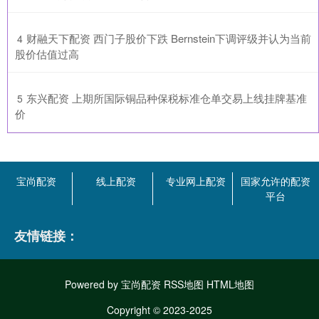
​财融天下配资 西门子股价下跌 Bernstein下调评级并认为当前
4
股价估值过高
​东兴配资 上期所国际铜品种保税标准仓单交易上线挂牌基准
5
价
宝尚配资
线上配资
专业网上配资
国家允许的配资
平台
友情链接：
Powered by
宝尚配资
RSS地图
HTML地图
Copyright
© 2023-2025