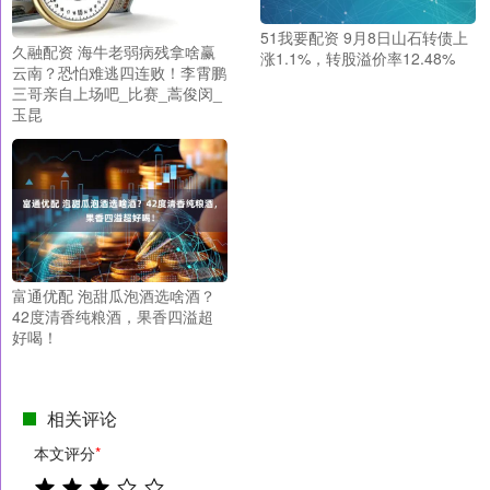
51我要配资 9月8日山石转债上
久融配资 海牛老弱病残拿啥赢
涨1.1%，转股溢价率12.48%
云南？恐怕难逃四连败！李霄鹏
三哥亲自上场吧_比赛_蒿俊闵_
玉昆
富通优配 泡甜瓜泡酒选啥酒？
42度清香纯粮酒，果香四溢超
好喝！
相关评论
本文评分
*