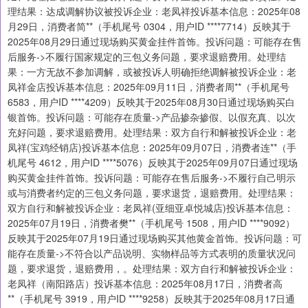
理结果：达成调解协议被投诉企业：老凤祥投诉基本信息：2025年08
月29日，消费者简**（手机尾号 0304，用户ID ****7714）反映其于
2025年08月29日通过现场购买黄金挂件首饰。投诉问题：可能存在售
后服务->不履行国家规定的三包义务问题，要求退赔费用。处理结
果：一方无故不参加调解，或被投诉人明确拒绝调解被投诉企业：老
凤祥金店投诉基本信息：2025年09月11日，消费者周**（手机尾号
6583，用户ID ****4209）反映其于2025年08月30日通过现场购买白
银首饰。投诉问题：可能存在质量->产品掺杂掺假、以假充真、以次
充好问题，要求退赔费用。处理结果：双方自行和解被投诉企业：老
凤祥(宝鸡经销店)投诉基本信息：2025年09月07日，消费者连**（手
机尾号 4612，用户ID ****5076）反映其于2025年09月07日通过现场
购买黄金挂件首饰。投诉问题：可能存在售后服务->不履行自己明示
或与消费者约定的三包义务问题，要求退货，退赔费用。处理结果：
双方自行和解被投诉企业：老凤祥(亚细亚卓悦城店)投诉基本信息：
2025年07月19日，消费者樊**（手机尾号 1508，用户ID ****9092）
反映其于2025年07月19日通过现场购买其他黄金首饰。投诉问题：可
能存在质量->不符合以产品说明、实物样品等方式表明的质量状况问
题，要求退货，退赔费用，。处理结果：双方自行和解被投诉企业：
老凤祥（南阳路店）投诉基本信息：2025年08月17日，消费者高
**（手机尾号 3919，用户ID ****9258）反映其于2025年08月17日通