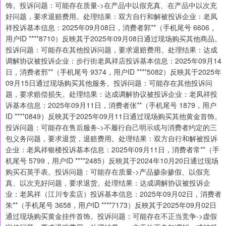
饰。投诉问题：可能存在质量->在产品中以假充真、在产品中以次充
好问题，要求退赔费用。处理结果：双方自行和解被投诉企业：老凤
祥投诉基本信息：2025年09月08日，消费者郭**（手机尾号 6606，
用户ID ****8710）反映其于2025年09月08日通过现场购买其他商品。
投诉问题：可能存在其他投诉问题，要求退赔费用。处理结果：达成
调解协议被投诉企业：步行街老凤祥店投诉基本信息：2025年09月14
日，消费者邢**（手机尾号 9374，用户ID ****5082）反映其于2025年
09月15日通过现场购买其他服务。投诉问题：可能存在其他投诉问
题，要求赔偿损失。处理结果：达成调解协议被投诉企业：老凤祥投
诉基本信息：2025年09月11日，消费者张**（手机尾号 1879，用户
ID ****0849）反映其于2025年09月11日通过现场购买其他黄金首饰。
投诉问题：可能存在售后服务->不履行自己明示或与消费者约定的三
包义务问题，要求退货，退赔费用。处理结果：双方自行和解被投诉
企业：老凤祥银楼投诉基本信息：2025年09月11日，消费者常**（手
机尾号 5799，用户ID ****2485）反映其于2024年10月20日通过现场
购买石英手表。投诉问题：可能存在质量->产品掺杂掺假、以假充
真、以次充好问题，要求退货。处理结果：达成调解协议被投诉企
业：老凤祥（江川专卖店）投诉基本信息：2025年09月02日，消费者
朱**（手机尾号 3658，用户ID ****7173）反映其于2025年09月02日
通过现场购买黄金挂件首饰。投诉问题：可能存在不正当竞争->虚假