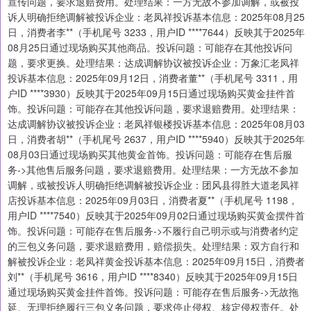
宣传问题，要求退赔费用。处理结果：一方无故不参加调解，或被投
诉人明确拒绝调解被投诉企业：老凤祥投诉基本信息：2025年08月25
日，消费者李**（手机尾号 3233，用户ID ****7644）反映其于2025年
08月25日通过现场购买其他商品。投诉问题：可能存在其他投诉问
题，要求更换。处理结果：达成调解协议被投诉企业：万象汇老凤祥
投诉基本信息：2025年09月12日，消费者董**（手机尾号 3311，用
户ID ****3930）反映其于2025年09月15日通过现场购买黄金挂件首
饰。投诉问题：可能存在其他投诉问题，要求退赔费用。处理结果：
达成调解协议被投诉企业：老凤祥银楼投诉基本信息：2025年08月03
日，消费者胡**（手机尾号 2637，用户ID ****5940）反映其于2025年
08月03日通过现场购买其他黄金首饰。投诉问题：可能存在售后服
务->其他售后服务问题，要求退赔费用。处理结果：一方无故不参加
调解，或被投诉人明确拒绝调解被投诉企业：团风县得胜大道老凤祥
店投诉基本信息：2025年09月03日，消费者夏**（手机尾号 1198，
用户ID ****7540）反映其于2025年09月02日通过现场购买黄金摆件首
饰。投诉问题：可能存在售后服务->不履行自己明示或与消费者约定
的三包义务问题，要求退赔费用，赔偿损失。处理结果：双方自行和
解被投诉企业：老凤祥黄金投诉基本信息：2025年09月15日，消费者
刘**（手机尾号 3616，用户ID ****8340）反映其于2025年09月15日
通过现场购买黄金挂件首饰。投诉问题：可能存在售后服务->无故拖
延、无理拒绝履行三包义务问题，要求停止侵权、核定侵权责任。处