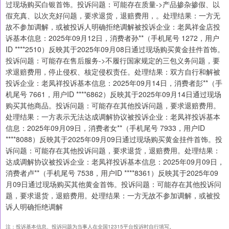
过现场购买白银首饰。投诉问题：可能存在质量->产品掺杂掺假、以
假充真、以次充好问题，要求退货，退赔费用，。处理结果：一方无
故不参加调解，或被投诉人明确拒绝调解被投诉企业：老凤祥金店投
诉基本信息：2025年09月12日，消费者孙**（手机尾号 1272，用户
ID ****2510）反映其于2025年09月08日通过现场购买黄金挂件首饰。
投诉问题：可能存在售后服务->不履行国家规定的三包义务问题，要
求退赔费用，停止侵权、核定侵权责任。处理结果：双方自行和解被
投诉企业：老凤祥投诉基本信息：2025年09月14日，消费者彭**（手
机尾号 7661，用户ID ****6862）反映其于2025年09月14日通过现场
购买其他商品。投诉问题：可能存在其他投诉问题，要求退赔费用。
处理结果：一方表示无法达成调解协议被投诉企业：老凤祥投诉基本
信息：2025年09月09日，消费者女**（手机尾号 7933，用户ID
****8088）反映其于2025年09月09日通过现场购买黄金挂件首饰。投
诉问题：可能存在其他投诉问题，要求退货，退赔费用。处理结果：
达成调解协议被投诉企业：老凤祥投诉基本信息：2025年09月09日，
消费者卢**（手机尾号 7538，用户ID ****8361）反映其于2025年09
月09日通过现场购买其他黄金首饰。投诉问题：可能存在其他投诉问
题，要求退货，退赔费用。处理结果：一方无故不参加调解，或被投
诉人明确拒绝调解
注：投诉基本信息、投诉问题为当事人在全国12315平台投诉时自行填写。