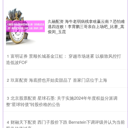
久融配资 海牛老弱病残拿啥赢云南？恐怕难
逃四连败！李霄鹏三哥亲自上场吧_比赛_蒿
俊闵_玉昆
​富明证券 景顺长城基金江虹： 穿越市场迷雾 以极致风控打
1
造低波FOF
​玖富配资 海底捞也开始卖甜品了 首家门店位于上海
2
​北京股票配资 星球石墨: 关于实施2024年年度权益分派调
3
整“星球转债”转股价格的公告
​财融天下配资 西门子股价下跌 Bernstein下调评级并认为当前
4