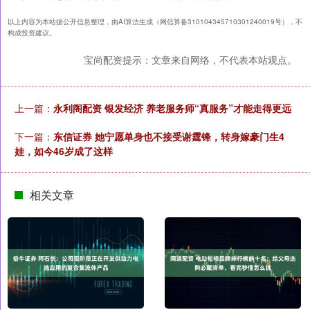
以上内容为本站据公开信息整理，由AI算法生成（网信算备310104345710301240019号），不
构成投资建议。
宝尚配资提示：文章来自网络，不代表本站观点。
上一篇：
永利阁配资 银发经济 养老服务师“真服务”才能走得更远
下一篇：
东信证券 她宁愿单身也不接受谢霆锋，转身嫁豪门生4
娃，如今46岁成了这样
相关文章